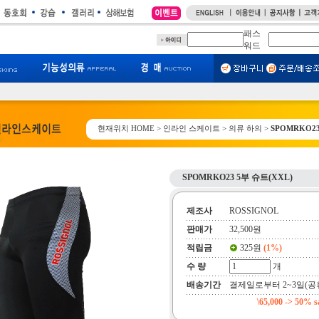
패스
워드
현재위치
HOME
> 인라인 스케이트 >
의류 하의
>
SPOMRKO23
SPOMRKO23 5부 슈트(XXL)
제조사
ROSSIGNOL
판매가
32,500원
적립금
325원
(1%)
수 량
개
배송기간
결제일로부터 2~3일(공
\65,000 -> 50% s