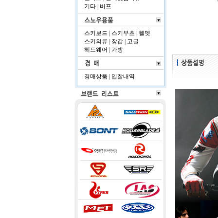
기타
|
버프
스키보드
|
스키부츠
|
헬멧
스키의류
|
장갑
|
고글
헤드웨어
|
가방
경매상품
|
입찰내역