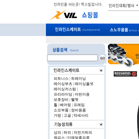
피트니스
|
트레이닝
레이싱부츠
|
레이싱풀셋
레이싱커스텀
|
프리라이딩
|
어린이용
보호장비
|
헬멧
휠
|
베어링
|
프레임
소모부품
|
정비용품
가방
|
고글
|
악세사리
상의
|
하의
|
자전거하의
원피스
|
단체맞춤의류